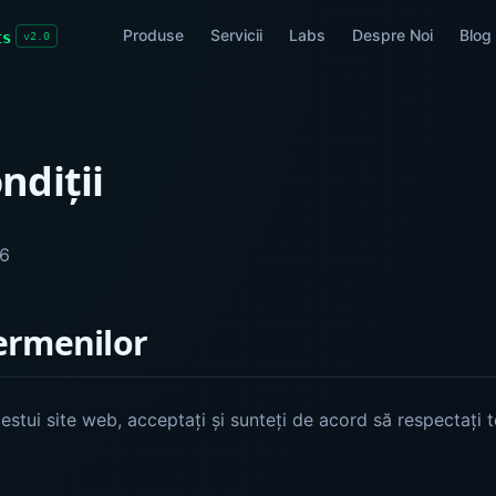
Produse
Servicii
Labs
Despre Noi
Blog
ts
v2.0
ndiții
26
ermenilor
estui site web, acceptați și sunteți de acord să respectați te