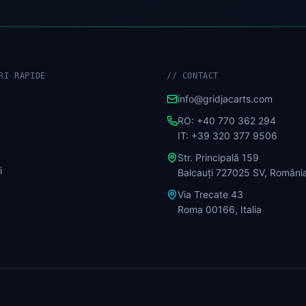
RI RAPIDE
//
CONTACT
info@gridjacarts.com
RO: +40 770 362 294
IT: +39 320 377 9506
Str. Principală 159
i
Balcauți 727025 SV, Români
Via Trecate 43
Roma 00166, Italia