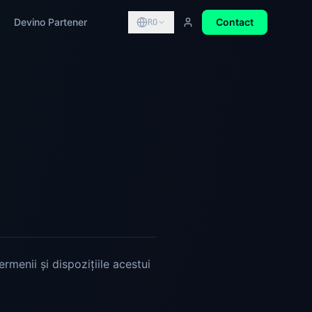
Devino Partener
Contact
RO
rmenii și dispozițiile acestui