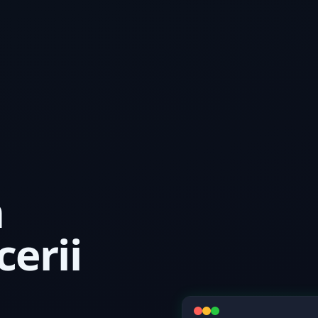
m
cerii