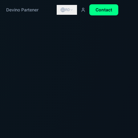
Devino Partener
Contact
RO