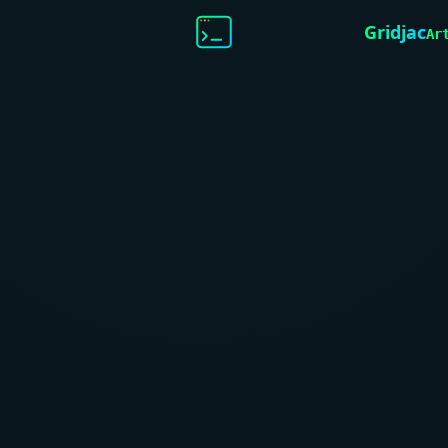
Gridjac
Ar