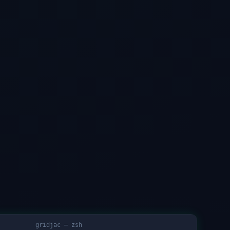
gridjac — zsh