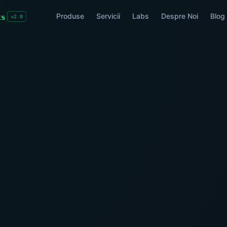
Produse
Servicii
Labs
Despre Noi
Blog
ts
v2.0