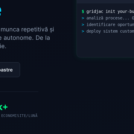
e
$
gridjac init your-bu
>
analiză procese... 
>
identificare oportun
munca repetitivă și
>
deploy sistem custom
e autonome. De la
success: +80% eficien
ie.
oastre
k+
 ECONOMISITE/LUNĂ