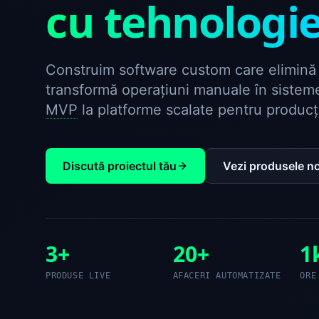
cu tehnologi
Construim software custom care elimină 
transformă operațiuni manuale în sistem
MVP
la platforme scalate pentru producț
Discută proiectul tău
Vezi produsele n
3
+
20+
1
PRODUSE LIVE
AFACERI AUTOMATIZATE
ORE