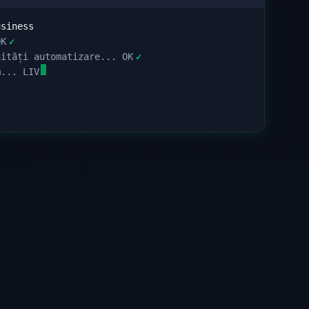
siness
OK
✓
ități automatizare... OK
✓
... LIVE
●
ță