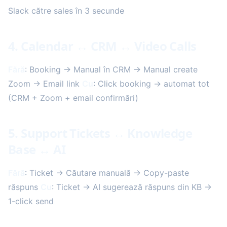
Slack către sales în 3 secunde
4. Calendar ↔ CRM ↔ Video Calls
Fără
: Booking → Manual în CRM → Manual create
Zoom → Email link
Cu
: Click booking → automat tot
(CRM + Zoom + email confirmări)
5. Support Tickets ↔ Knowledge
Base ↔ AI
Fără
: Ticket → Căutare manuală → Copy-paste
răspuns
Cu
: Ticket → AI sugerează răspuns din KB →
1-click send