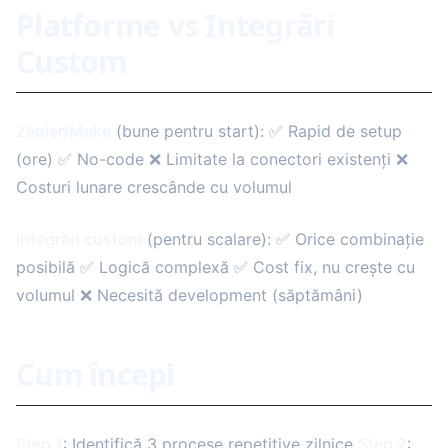
Platforme vs Integrări
Custom
Zapier/Make
(bune pentru start): ✅ Rapid de setup
(ore) ✅ No-code ❌ Limitate la conectori existenți ❌
Costuri lunare crescânde cu volumul
Integrări custom
(pentru scalare): ✅ Orice combinație
posibilă ✅ Logică complexă ✅ Cost fix, nu crește cu
volumul ❌ Necesită development (săptămâni)
Cum începi
Step 1
: Identifică 3 procese repetitive zilnice
Step 2
: