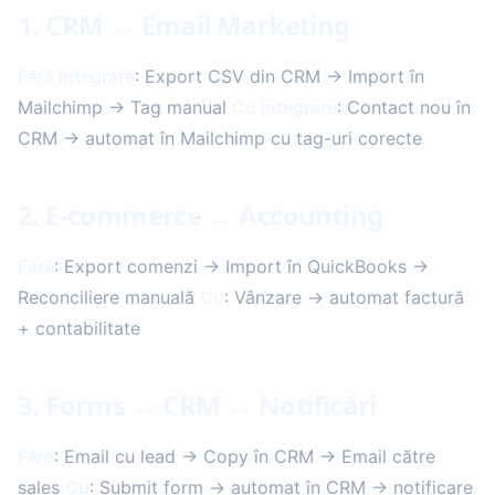
1. CRM ↔ Email Marketing
Fără integrare
: Export CSV din CRM → Import în
Mailchimp → Tag manual
Cu integrare
: Contact nou în
CRM → automat în Mailchimp cu tag-uri corecte
2. E-commerce ↔ Accounting
Fără
: Export comenzi → Import în QuickBooks →
Reconciliere manuală
Cu
: Vânzare → automat factură
+ contabilitate
3. Forms ↔ CRM ↔ Notificări
Fără
: Email cu lead → Copy în CRM → Email către
sales
Cu
: Submit form → automat în CRM → notificare