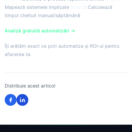
Mapează sistemele implicate
Step 3
: Calculează
timpul cheltuit manual/săptămână
Analiză gratuită automatizări →
Îți arătăm exact ce poti automatiza și ROI-ul pentru
afacerea ta.
Distribuie acest articol