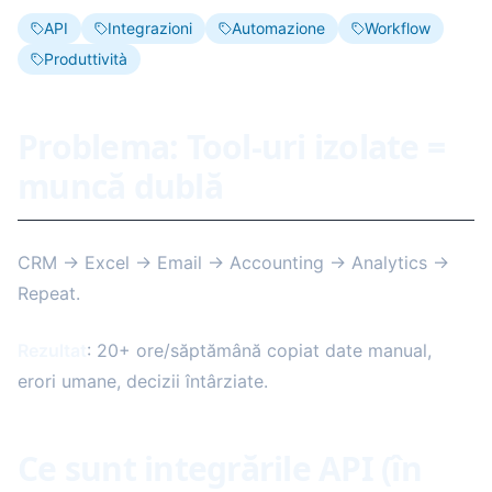
API
Integrazioni
Automazione
Workflow
Produttività
Problema: Tool-uri izolate =
muncă dublă
CRM → Excel → Email → Accounting → Analytics →
Repeat.
Rezultat
: 20+ ore/săptămână copiat date manual,
erori umane, decizii întârziate.
Ce sunt integrările API (în