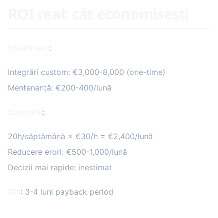
ROI real: cât economisești
Investment
:
Integrări custom: €3,000-8,000 (one-time)
Mentenanță: €200-400/lună
Economii
:
20h/săptămână × €30/h = €2,400/lună
Reducere erori: €500-1,000/lună
Decizii mai rapide: inestimat
ROI
: 3-4 luni payback period