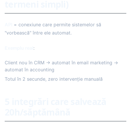
termeni simpli)
API
= conexiune care permite sistemelor să
"vorbească" între ele automat.
Exemplu real
:
Client nou în CRM → automat în email marketing →
automat în accounting
Totul în 2 secunde, zero intervenție manuală
5 integrări care salvează
20h/săptămână